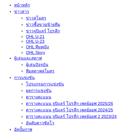
หน้าหลัก
ข่าวสาร
ข่าวสโมสร
ข่าวซื้อขาย/ย้ายทีม
ข่าวจูปิแลร์ โปรลีก
OHL U-21
OHL U-23
OHL ทีมหญิง
OHL Story
ผู้เล่นและสตาฟ
ผู้เล่นปัจจุบัน
ทีมสตาฟสโมสร
การแข่งขัน
โปรแกรมการแข่งขัน
ผลการแข่งขัน
ตารางคะแนน
ตารางคะแนน จูปิแลร์ โปรลีก เพลย์ออฟ 2025/26
ตารางคะแนน จูปิแลร์ โปรลีก เพลย์ออฟ 2024/25
ตารางคะแนน จูปิแลร์ โปรลีก เพลย์ออฟ 2 2023/24
อันดับดาวซัลโว
อัลบั้มภาพ