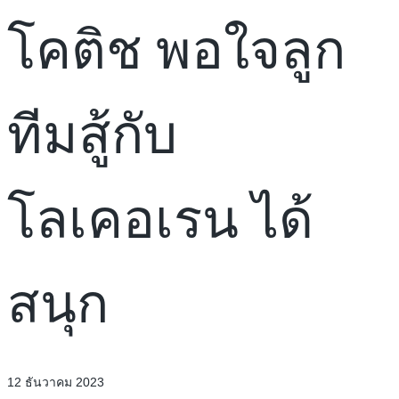
โคติช พอใจลูก
ทีมสู้กับ
โลเคอเรน ได้
สนุก
12 ธันวาคม 2023