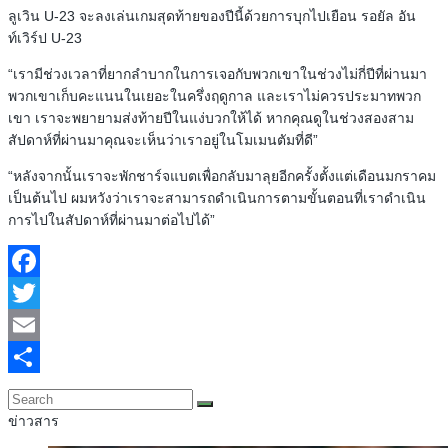
ลูเวิน U-23 จะลงเล่นเกมสุดท้ายของปีนี้ด้วยการบุกไปเยือน รอยัล อัน
ท์เวิร์ป U-23
“เรามีช่วงเวลาที่ยากลำบากในการเจอกับพวกเขาในช่วงไม่กี่ปีที่ผ่านมา
พวกเขาเก็บคะแนนในเยอะในครึ่งฤดูกาล และเราไม่ควรประมาทพวก
เขา เราจะพยายามส่งท้ายปีในแง่บวกให้ได้ หากคุณดูในช่วงสองสาม
สัปดาห์ที่ผ่านมาคุณจะเห็นว่าเราอยู่ในโมเมนตัมที่ดี”
“หลังจากนั้นเราจะพักชาร์จแบตเพื่อกลับมาลุยอีกครั้งตั้งแต่เดือนมกราคม
เป็นต้นไป ผมหวังว่าเราจะสามารถดำเนินการตามขั้นตอนที่เราดำเนิน
การไปในสัปดาห์ที่ผ่านมาต่อไปได้”
Facebook
Twitter
Email
Share
ข่าวสาร