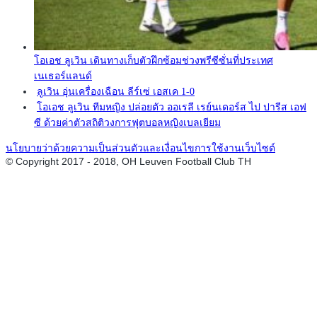
โอเอช ลูเวิน เดินทางเก็บตัวฝึกซ้อมช่วงพรีซีซั่นที่ประเทศ
เนเธอร์แลนด์
ลูเวิน อุ่นเครื่องเฉือน ลีร์เซ่ เอสเค 1-0
โอเอช ลูเวิน ทีมหญิง ปล่อยตัว ออเรลี เรย์นเดอร์ส ไป ปารีส เอฟ
ซี ด้วยค่าตัวสถิติวงการฟุตบอลหญิงเบลเยียม
นโยบายว่าด้วยความเป็นส่วนตัวและเงื่อนไขการใช้งานเว็บไซต์
© Copyright 2017 - 2018, OH Leuven Football Club TH