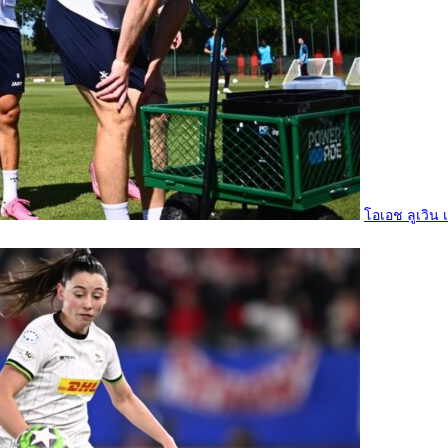
โอเอช ลูเวิน 