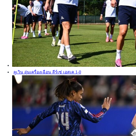
ลูเวิน อุ่นเครื่องเฉือน ลีร์เซ่ เอสเค 1-0