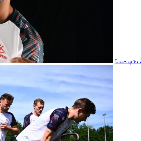
โอเอช ลูเวิน ค