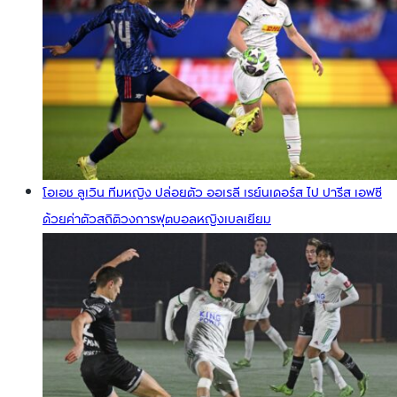
โอเอช ลูเวิน ทีมหญิง ปล่อยตัว ออเรลี เรย์นเดอร์ส ไป ปารีส เอฟซี
ด้วยค่าตัวสถิติวงการฟุตบอลหญิงเบลเยียม