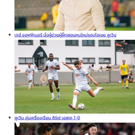
เจย์ ชอฟฟ์เนอร์ นั่งผู้ช่วยผู้ฝึกสอนคนใหม่ของโอเอช ลูเวิน
ลูเวิน อุ่นเครื่องเฉือน ลีร์เซ่ เอสเค 1-0