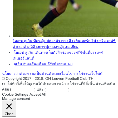
โอเอช ลูเวิน ทีมหญิง ปล่อยตัว ออเรลี เรย์นเดอร์ส ไป ปารีส เอฟซี
ด้วยค่าตัวสถิติวงการฟุตบอลหญิงเบลเยียม
โอเอช ลูเวิน เดินทางเก็บตัวฝึกซ้อมช่วงพรีซีซั่นที่ประเทศ
เนเธอร์แลนด์
ลูเวิน อุ่นเครื่องเฉือน ลีร์เซ่ เอสเค 1-0
นโยบายว่าด้วยความเป็นส่วนตัวและเงื่อนไขการใช้งานเว็บไซต์
© Copyright 2017 - 2018, OH Leuven Football Club TH
เราใช้คุ้กกี้เพื่อให้ทุกคนได้ประสบการณ์การใช้งานที่ดียิ่งขึ้น อ่านเพิ่มเติม
คลิก (
Privacy Policy
) และ (
Cookie Policy
)
Cookie Settings
Accept All
Manage consent
Close