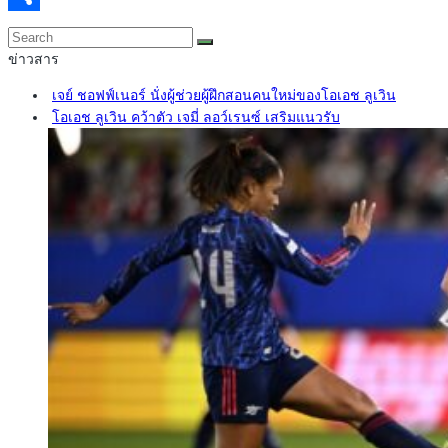
Share
ข่าวสาร
เจย์ ชอฟฟ์เนอร์ นั่งผู้ช่วยผู้ฝึกสอนคนใหม่ของโอเอช ลูเวิน
โอเอช ลูเวิน คว้าตัว เจมี่ ลอว์เรนซ์ เสริมแนวรับ