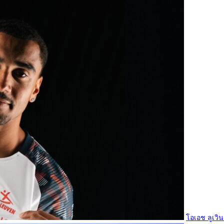
โอเอช ลูเวิน