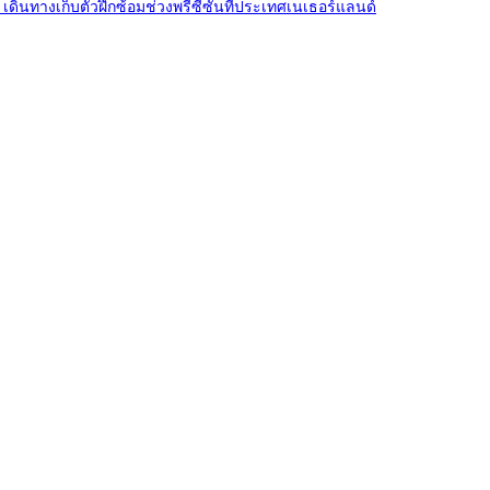
 เดินทางเก็บตัวฝึกซ้อมช่วงพรีซีซั่นที่ประเทศเนเธอร์แลนด์