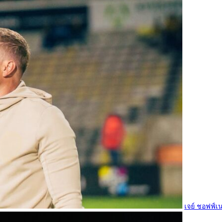
เจย์ ชอฟฟ์เน