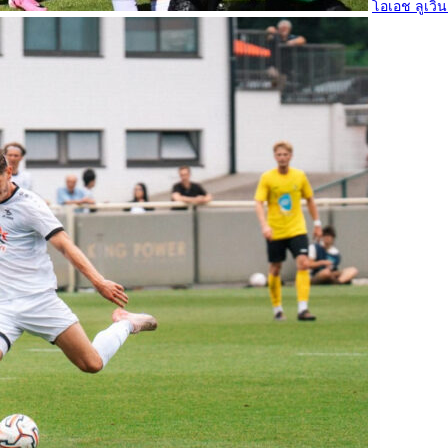
โอเอช ลูเวิน