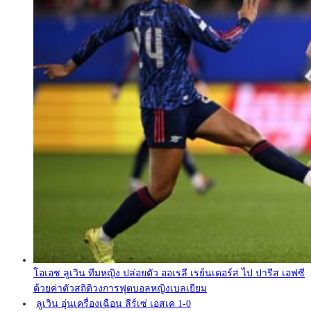
โอเอช ลูเวิน ทีมหญิง ปล่อยตัว ออเรลี เรย์นเดอร์ส ไป ปารีส เอฟซี
ด้วยค่าตัวสถิติวงการฟุตบอลหญิงเบลเยียม
ลูเวิน อุ่นเครื่องเฉือน ลีร์เซ่ เอสเค 1-0