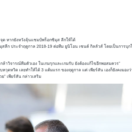
จุด หากยังหวังลุ้นแชมป์พร็อกซิมุส ลีกให้ได้
ุสลีก ประจำฤดูกาล 2018-19 ต่อทีม ยูนิโอน เซนต์ กิลลัวส์ โดยเป็นการบุก
องกล้าวิจารณ์ทีมตัวเอง ในเกมรุกและเกมรับ ยังต้องแก้ไขอีกพอสมควร”
บหวุดหวิด เลยทำให้ได้ 3 แต้มแรก ของฤดูกาล แต่ เพียร์สัน เองก็ยังคงมองว่า
ย” เพียร์สัน กล่าวเสริม