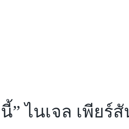
นี้” ไนเจล เพียร์สั