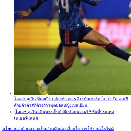
โอเอช ลูเวิน ทีมหญิง ปล่อยตัว ออเรลี เรย์นเดอร์ส ไป ปารีส เอฟซี
ด้วยค่าตัวสถิติวงการฟุตบอลหญิงเบลเยียม
โอเอช ลูเวิน เดินทางเก็บตัวฝึกซ้อมช่วงพรีซีซั่นที่ประเทศ
เนเธอร์แลนด์
นโยบายว่าด้วยความเป็นส่วนตัวและเงื่อนไขการใช้งานเว็บไซต์