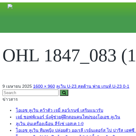
OHL 1847_083 (1
9 เมษายน 2025
1600 × 960
ลูเวิน U-23 สุดต้าน พ่าย เกนท์ U-23 0-1
ข่าวสาร
โอเอช ลูเวิน คว้าตัว เจมี่ ลอว์เรนซ์ เสริมแนวรับ
เจย์ ชอฟฟ์เนอร์ นั่งผู้ช่วยผู้ฝึกสอนคนใหม่ของโอเอช ลูเวิน
ลูเวิน อุ่นเครื่องเฉือน ลีร์เซ่ เอสเค 1-0
โอเอช ลูเวิน ทีมหญิง ปล่อยตัว ออเรลี เรย์นเดอร์ส ไป ปารีส เอฟซ