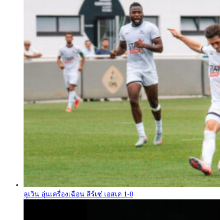
ลูเวิน อุ่นเครื่องเฉือน ลีร์เซ่ เอสเค 1-0