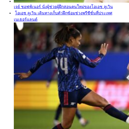
เจย์ ชอฟฟ์เนอร์ นั่งผู้ช่วยผู้ฝึกสอนคนใหม่ของโอเอช ลูเวิน
โอเอช ลูเวิน เดินทางเก็บตัวฝึกซ้อมช่วงพรีซีซั่นที่ประเทศ
เนเธอร์แลนด์