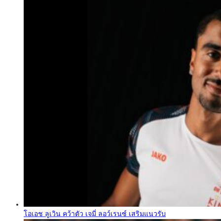
โอเอช ลูเวิน คว้าตัว เจมี่ ลอว์เรนซ์ เสริมแนวรับ