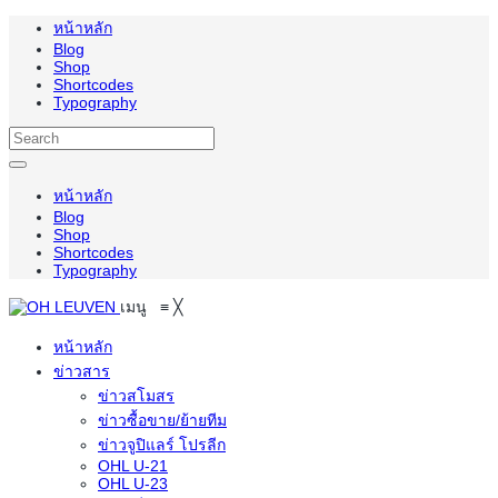
หน้าหลัก
Blog
Shop
Shortcodes
Typography
หน้าหลัก
Blog
Shop
Shortcodes
Typography
เมนู
≡
╳
หน้าหลัก
ข่าวสาร
ข่าวสโมสร
ข่าวซื้อขาย/ย้ายทีม
ข่าวจูปิแลร์ โปรลีก
OHL U-21
OHL U-23