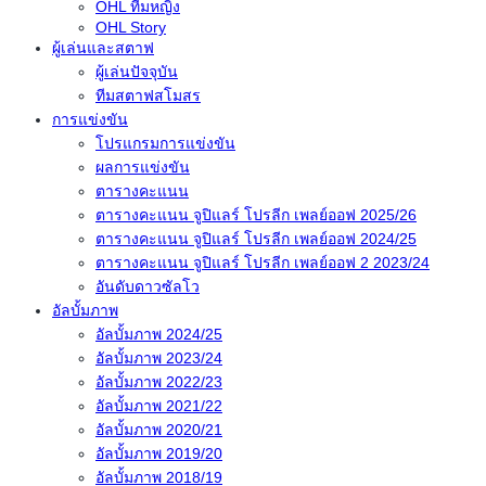
OHL ทีมหญิง
OHL Story
ผู้เล่นและสตาฟ
ผู้เล่นปัจจุบัน
ทีมสตาฟสโมสร
การแข่งขัน
โปรแกรมการแข่งขัน
ผลการแข่งขัน
ตารางคะแนน
ตารางคะแนน จูปิแลร์ โปรลีก เพลย์ออฟ 2025/26
ตารางคะแนน จูปิแลร์ โปรลีก เพลย์ออฟ 2024/25
ตารางคะแนน จูปิแลร์ โปรลีก เพลย์ออฟ 2 2023/24
อันดับดาวซัลโว
อัลบั้มภาพ
อัลบั้มภาพ 2024/25
อัลบั้มภาพ 2023/24
อัลบั้มภาพ 2022/23
อัลบั้มภาพ 2021/22
อัลบั้มภาพ 2020/21
อัลบั้มภาพ 2019/20
อัลบั้มภาพ 2018/19