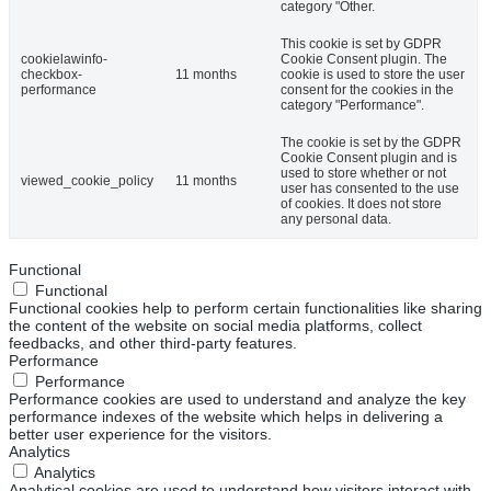
category "Other.
This cookie is set by GDPR
cookielawinfo-
Cookie Consent plugin. The
checkbox-
11 months
cookie is used to store the user
performance
consent for the cookies in the
category "Performance".
The cookie is set by the GDPR
Cookie Consent plugin and is
used to store whether or not
viewed_cookie_policy
11 months
user has consented to the use
of cookies. It does not store
any personal data.
Functional
Functional
Functional cookies help to perform certain functionalities like sharing
the content of the website on social media platforms, collect
feedbacks, and other third-party features.
Performance
Performance
Performance cookies are used to understand and analyze the key
performance indexes of the website which helps in delivering a
better user experience for the visitors.
Analytics
Analytics
Analytical cookies are used to understand how visitors interact with