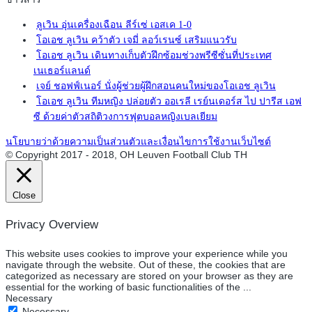
ลูเวิน อุ่นเครื่องเฉือน ลีร์เซ่ เอสเค 1-0
โอเอช ลูเวิน คว้าตัว เจมี่ ลอว์เรนซ์ เสริมแนวรับ
โอเอช ลูเวิน เดินทางเก็บตัวฝึกซ้อมช่วงพรีซีซั่นที่ประเทศ
เนเธอร์แลนด์
เจย์ ชอฟฟ์เนอร์ นั่งผู้ช่วยผู้ฝึกสอนคนใหม่ของโอเอช ลูเวิน
โอเอช ลูเวิน ทีมหญิง ปล่อยตัว ออเรลี เรย์นเดอร์ส ไป ปารีส เอฟ
ซี ด้วยค่าตัวสถิติวงการฟุตบอลหญิงเบลเยียม
นโยบายว่าด้วยความเป็นส่วนตัวและเงื่อนไขการใช้งานเว็บไซต์
© Copyright 2017 - 2018, OH Leuven Football Club TH
Close
Privacy Overview
This website uses cookies to improve your experience while you
navigate through the website. Out of these, the cookies that are
categorized as necessary are stored on your browser as they are
essential for the working of basic functionalities of the
...
Necessary
Necessary