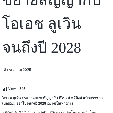
โอเอช ลูเวิน
จนถึงปี 2028
18 กรกฎาคม 2025
Views:
345
โอเอช ลูเวิน ประกาศขยายสัญญากับ ติโบลต์ ฟลีติงค์ แบ็กขวาชาว
เบลเยียม ออกไปจนถึงปี 2028 อย่างเป็นทางการ
ฟลีติงค์ วัย 27 ปี ย้ายจาก
คลับ บรูจ
มาร่วมทีมโอเอช ลูเวินในช่วง