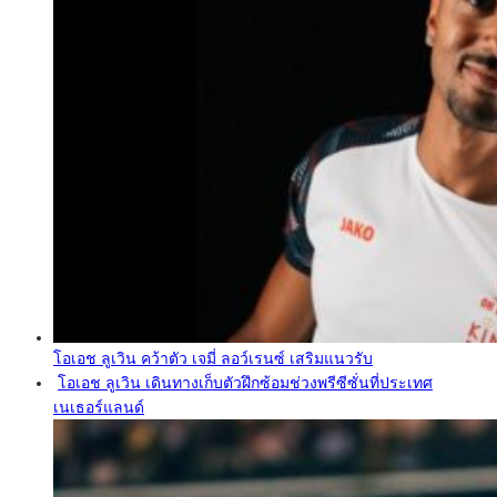
โอเอช ลูเวิน คว้าตัว เจมี่ ลอว์เรนซ์ เสริมแนวรับ
โอเอช ลูเวิน เดินทางเก็บตัวฝึกซ้อมช่วงพรีซีซั่นที่ประเทศ
เนเธอร์แลนด์