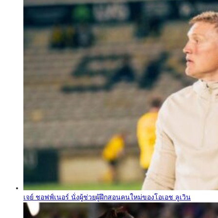
เจย์ ชอฟฟ์เนอร์ นั่งผู้ช่วยผู้ฝึกสอนคนใหม่ของโอเอช ลูเวิน