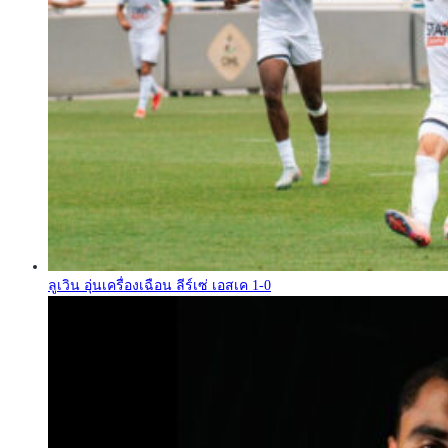
ลูเวิน อุ่นเครื่องเฉือน ลีร์เซ่ เอสเค 1-0