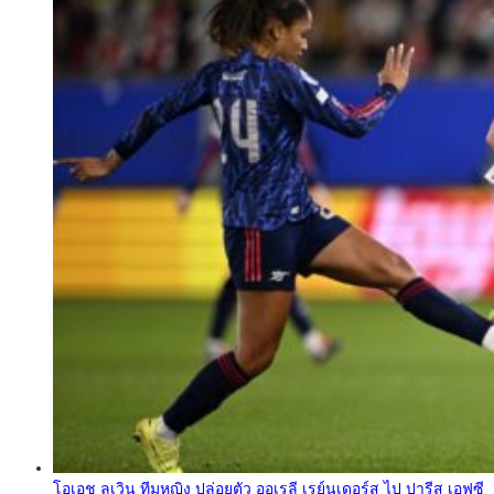
โอเอช ลูเวิน ทีมหญิง ปล่อยตัว ออเรลี เรย์นเดอร์ส ไป ปารีส เอฟซี