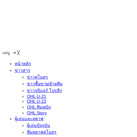
เมนู
≡
╳
หน้าหลัก
ข่าวสาร
ข่าวสโมสร
ข่าวซื้อขาย/ย้ายทีม
ข่าวจูปิแลร์ โปรลีก
OHL U-21
OHL U-23
OHL ทีมหญิง
OHL Story
ผู้เล่นและสตาฟ
ผู้เล่นปัจจุบัน
ทีมสตาฟสโมสร