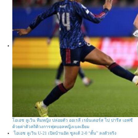
โอเอช ลูเวิน ทีมหญิง ปล่อยตัว ออเรลี เรย์นเดอร์ส ไป ปารีส เอฟซี
ด้วยค่าตัวสถิติวงการฟุตบอลหญิงเบลเยียม
โอเอช ลูเวิน U-21 เปิดบ้านอัด ซูลเต้ 2-0 “ตั้น” ลงตัวจริง