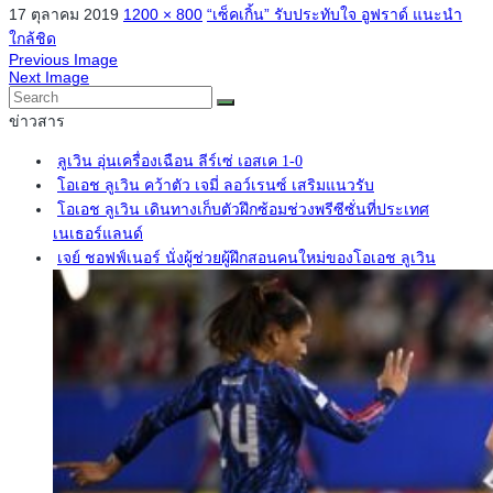
17 ตุลาคม 2019
1200 × 800
“เซ็คเกิ้น” รับประทับใจ อูฟราด์ แนะนำ
ใกล้ชิด
Previous Image
Next Image
ข่าวสาร
ลูเวิน อุ่นเครื่องเฉือน ลีร์เซ่ เอสเค 1-0
โอเอช ลูเวิน คว้าตัว เจมี่ ลอว์เรนซ์ เสริมแนวรับ
โอเอช ลูเวิน เดินทางเก็บตัวฝึกซ้อมช่วงพรีซีซั่นที่ประเทศ
เนเธอร์แลนด์
เจย์ ชอฟฟ์เนอร์ นั่งผู้ช่วยผู้ฝึกสอนคนใหม่ของโอเอช ลูเวิน