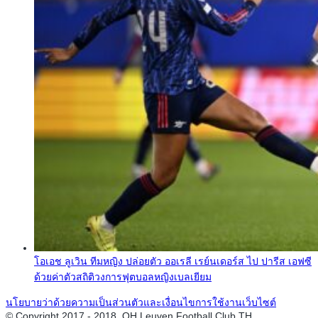
โอเอช ลูเวิน ทีมหญิง ปล่อยตัว ออเรลี เรย์นเดอร์ส ไป ปารีส เอฟซี
ด้วยค่าตัวสถิติวงการฟุตบอลหญิงเบลเยียม
นโยบายว่าด้วยความเป็นส่วนตัวและเงื่อนไขการใช้งานเว็บไซต์
© Copyright 2017 - 2018, OH Leuven Football Club TH