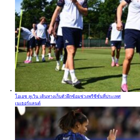
โอเอช ลูเวิน เดินทางเก็บตัวฝึกซ้อมช่วงพรีซีซั่นที่ประเทศ
เนเธอร์แลนด์