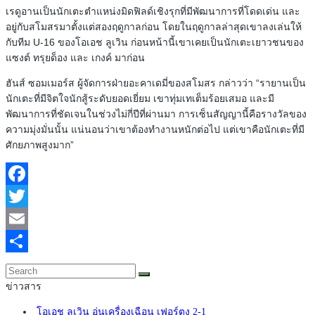
เรดูอานเป็นนักเตะตำแหน่งมิดฟิลด์เชิงรุกที่มีพัฒนาการที่โดดเด่น และ
อยู่กับสโมสรมาตั้งแต่สองฤดูกาลก่อน โดยในฤดูกาลล่าสุดเขาลงเล่นให้
กับทีม U-16 ของโอเอช ลูเวิน ก่อนหน้านี้เขาเคยเป็นนักเตะเยาวชนของ
แซงต์ ทรุยด็อง และ เกงค์ มาก่อน
ฮันส์ ซอมเมอร์ส ผู้จัดการฝ่ายอะคาเดมี่ของสโมสร กล่าวว่า “รายานเป็น
นักเตะที่มีจิตใจนักสู้ระดับยอดเยี่ยม เขาทุ่มเทเต็มร้อยเสมอ และมี
พัฒนาการที่ชัดเจนในช่วงไม่กี่ปีที่ผ่านมา การเซ็นสัญญานี้คือรางวัลของ
ความมุ่งมั่นนั้น แน่นอนว่าเขาต้องทำงานหนักต่อไป แต่เขาคือนักเตะที่มี
ศักยภาพสูงมาก”
Facebook
Twitter
Email
Share
ข่าวสาร
โอเอช ลูเวิน อุ่นเครื่องเฉือน เฟอร์ตง 2-1