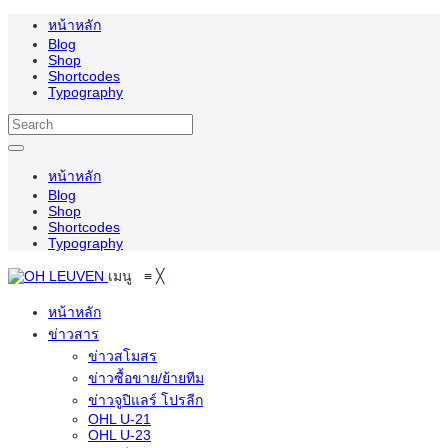
หน้าหลัก
Blog
Shop
Shortcodes
Typography
หน้าหลัก
Blog
Shop
Shortcodes
Typography
เมนู
≡
╳
หน้าหลัก
ข่าวสาร
ข่าวสโมสร
ข่าวซื้อขาย/ย้ายทีม
ข่าวจูปิแลร์ โปรลีก
OHL U-21
OHL U-23