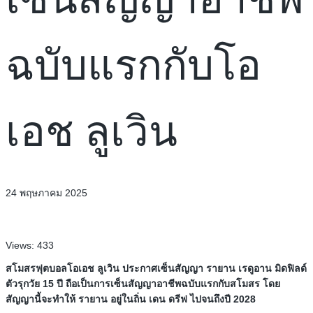
ฉบับแรกกับโอ
เอช ลูเวิน
24 พฤษภาคม 2025
Views:
433
สโมสรฟุตบอลโอเอช ลูเวิน ประกาศเซ็นสัญญา รายาน เรดูอาน มิดฟิลด์
ตัวรุกวัย 15 ปี ถือเป็นการเซ็นสัญญาอาชีพฉบับแรกกับสโมสร โดย
สัญญานี้จะทำให้ รายาน อยู่ในถิ่น เดน ดรีฟ ไปจนถึงปี 2028