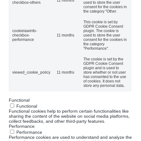
11 months
checkbox-others
used to store the user
consent for the cookies in
the category "Other.
This cookie is set by
GDPR Cookie Consent
cookielawinfo-
plugin. The cookie is
checkbox-
11 months
used to store the user
performance
consent for the cookies in
the category
"Performance".
The cookie is set by the
GDPR Cookie Consent
plugin and is used to
viewed_cookie_policy
11 months
store whether or not user
has consented to the use
of cookies. It does not
store any personal data.
Functional
Functional
Functional cookies help to perform certain functionalities like
sharing the content of the website on social media platforms,
collect feedbacks, and other third-party features.
Performance
Performance
Performance cookies are used to understand and analyze the