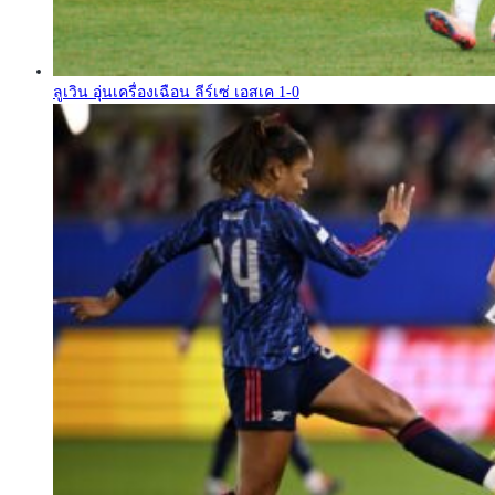
ลูเวิน อุ่นเครื่องเฉือน ลีร์เซ่ เอสเค 1-0