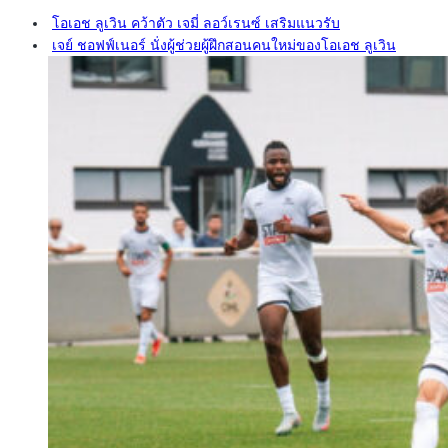
โอเอช ลูเวิน คว้าตัว เจมี่ ลอว์เรนซ์ เสริมแนวรับ
เจย์ ชอฟฟ์เนอร์ นั่งผู้ช่วยผู้ฝึกสอนคนใหม่ของโอเอช ลูเวิน