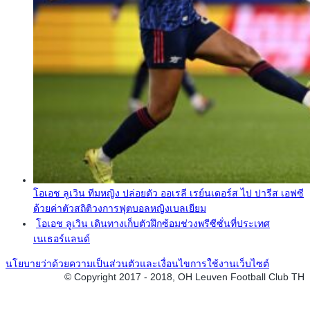
โอเอช ลูเวิน ทีมหญิง ปล่อยตัว ออเรลี เรย์นเดอร์ส ไป ปารีส เอฟซี
ด้วยค่าตัวสถิติวงการฟุตบอลหญิงเบลเยียม
โอเอช ลูเวิน เดินทางเก็บตัวฝึกซ้อมช่วงพรีซีซั่นที่ประเทศ
เนเธอร์แลนด์
นโยบายว่าด้วยความเป็นส่วนตัวและเงื่อนไขการใช้งานเว็บไซต์
© Copyright 2017 - 2018, OH Leuven Football Club TH