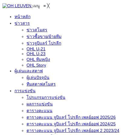
เมนู
≡
╳
หน้าหลัก
ข่าวสาร
ข่าวสโมสร
ข่าวซื้อขาย/ย้ายทีม
ข่าวจูปิแลร์ โปรลีก
OHL U-21
OHL U-23
OHL ทีมหญิง
OHL Story
ผู้เล่นและสตาฟ
ผู้เล่นปัจจุบัน
ทีมสตาฟสโมสร
การแข่งขัน
โปรแกรมการแข่งขัน
ผลการแข่งขัน
ตารางคะแนน
ตารางคะแนน จูปิแลร์ โปรลีก เพลย์ออฟ 2025/26
ตารางคะแนน จูปิแลร์ โปรลีก เพลย์ออฟ 2024/25
ตารางคะแนน จูปิแลร์ โปรลีก เพลย์ออฟ 2 2023/24