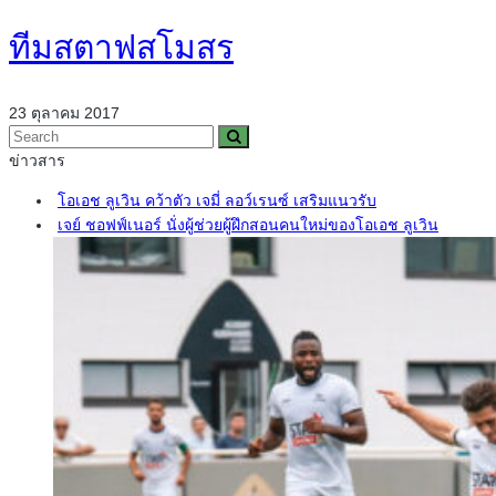
ทีมสตาฟสโมสร
23 ตุลาคม 2017
ข่าวสาร
โอเอช ลูเวิน คว้าตัว เจมี่ ลอว์เรนซ์ เสริมแนวรับ
เจย์ ชอฟฟ์เนอร์ นั่งผู้ช่วยผู้ฝึกสอนคนใหม่ของโอเอช ลูเวิน