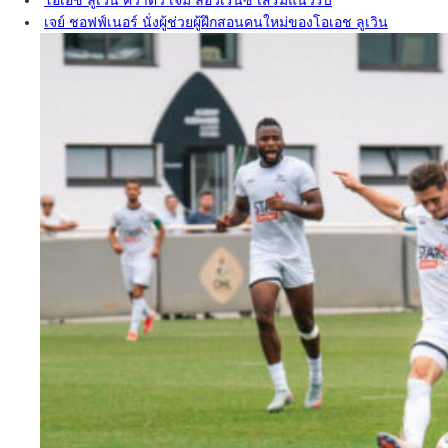
โอเอช ลูเวิน คว้าตัว เจมี่ ลอว์เรนซ์ เสริมแนวรับ
เจย์ ชอฟฟ์เนอร์ นั่งผู้ช่วยผู้ฝึกสอนคนใหม่ของโอเอช ลูเวิน