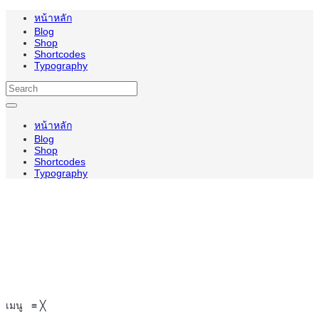
หน้าหลัก
Blog
Shop
Shortcodes
Typography
หน้าหลัก
Blog
Shop
Shortcodes
Typography
เมนู
≡
╳