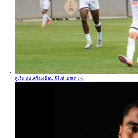
ลูเวิน อุ่นเครื่องเฉือน ลีร์เซ่ เอสเค 1-0