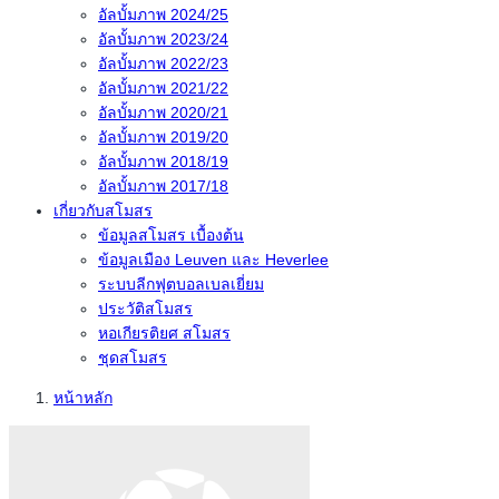
อัลบั้มภาพ 2024/25
อัลบั้มภาพ 2023/24
อัลบั้มภาพ 2022/23
อัลบั้มภาพ 2021/22
อัลบั้มภาพ 2020/21
อัลบั้มภาพ 2019/20
อัลบั้มภาพ 2018/19
อัลบั้มภาพ 2017/18
เกี่ยวกับสโมสร
ข้อมูลสโมสร เบื้องต้น
ข้อมูลเมือง Leuven และ Heverlee
ระบบลีกฟุตบอลเบลเยี่ยม
ประวัติสโมสร
หอเกียรติยศ สโมสร
ชุดสโมสร
หน้าหลัก