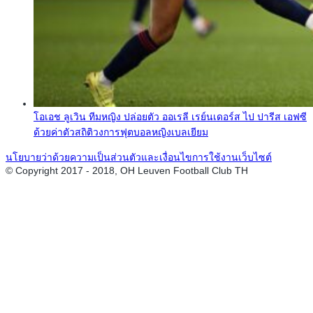
โอเอช ลูเวิน ทีมหญิง ปล่อยตัว ออเรลี เรย์นเดอร์ส ไป ปารีส เอฟซี
ด้วยค่าตัวสถิติวงการฟุตบอลหญิงเบลเยียม
นโยบายว่าด้วยความเป็นส่วนตัวและเงื่อนไขการใช้งานเว็บไซต์
© Copyright 2017 - 2018, OH Leuven Football Club TH