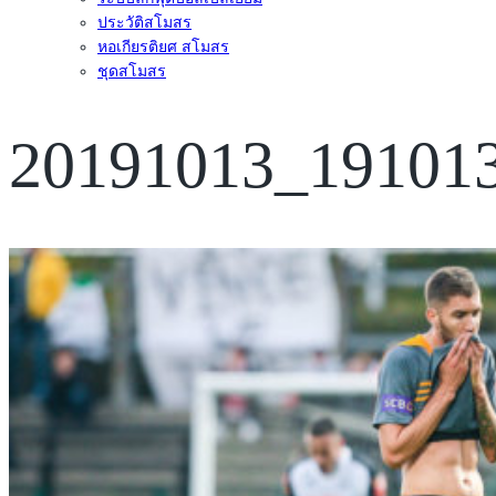
ประวัติสโมสร
หอเกียรติยศ สโมสร
ชุดสโมสร
20191013_19101