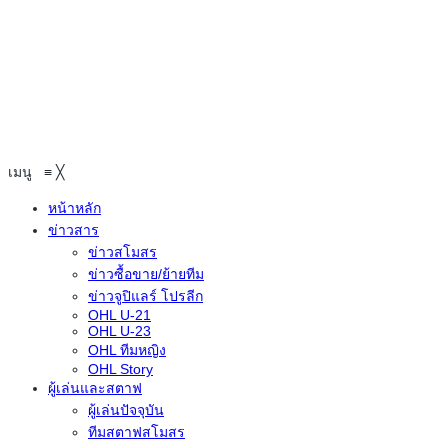
เมนู
≡
╳
หน้าหลัก
ข่าวสาร
ข่าวสโมสร
ข่าวซื้อขาย/ย้ายทีม
ข่าวจูปิแลร์ โปรลีก
OHL U-21
OHL U-23
OHL ทีมหญิง
OHL Story
ผู้เล่นและสตาฟ
ผู้เล่นปัจจุบัน
ทีมสตาฟสโมสร