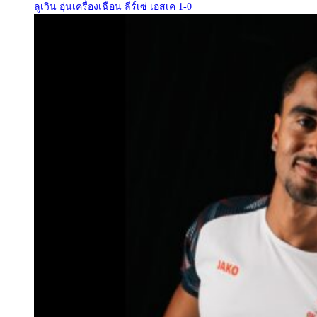
ลูเวิน อุ่นเครื่องเฉือน ลีร์เซ่ เอสเค 1-0