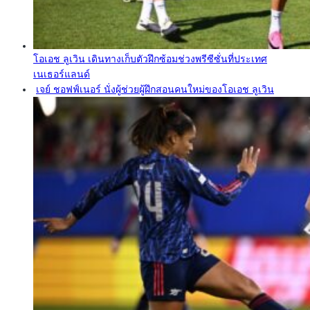
โอเอช ลูเวิน เดินทางเก็บตัวฝึกซ้อมช่วงพรีซีซั่นที่ประเทศ
เนเธอร์แลนด์
เจย์ ชอฟฟ์เนอร์ นั่งผู้ช่วยผู้ฝึกสอนคนใหม่ของโอเอช ลูเวิน