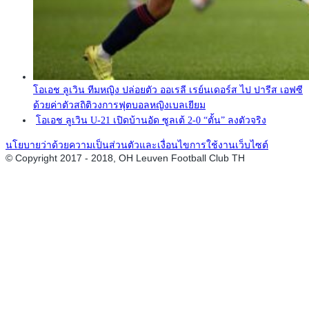
โอเอช ลูเวิน ทีมหญิง ปล่อยตัว ออเรลี เรย์นเดอร์ส ไป ปารีส เอฟซี
ด้วยค่าตัวสถิติวงการฟุตบอลหญิงเบลเยียม
โอเอช ลูเวิน U-21 เปิดบ้านอัด ซูลเต้ 2-0 “ตั้น” ลงตัวจริง
นโยบายว่าด้วยความเป็นส่วนตัวและเงื่อนไขการใช้งานเว็บไซต์
© Copyright 2017 - 2018, OH Leuven Football Club TH