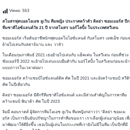
Views:
553
สโมสรฟุตบอลโอเอช ลูเวิน ทีมหญิง ประกาศคว้าตัว ดิลย่า ซอมเมอร์ส ปีก
ทีมชาติไอซ์แลนด์วัย 21 ปี จากสโมสร นอร์โคปิ้ง ในประเทศสวีเดน
ซอมเมอร์ส เริ่มต้นอาชีพนักฟุตบอลในไอซ์แลนด์ กับสโมสร เอฟเอ็ช ก่อน
ย้ายไปเล่นกับสตาจ์นาน และ วาลัว
ในเดือนกุมภาพันธ์ 2021 เธอย้ายไปเล่นกับ แฮ็คเค่น ในสวีเดน ก่อนที่ช่วง
ซัมเมอร์ปี 2022 จะย้ายไปเล่นแบบยืมตัวกับ นอร์โคปิ้ง ในสวีเดนก่อนจะย้
แบบถาวรในเวลาต่อมา
ซอมเมอร์ส คว้าแชมป์ไอซ์แลนด์ดิค คัพ ในปี 2021 และยังคว้าแชมป์ สวีด
คัพ ในปีเดียวกัน
ดิลย่า ซอมเมอร์ส มีดีกรีทีมชาติไอซ์แลนด์ และมีส่วนสำคัญในการพาทีม
คว้าแชมป์ พินาต้า คัพ ในปี 2023
จิมมี่ คอนราตส์ ผู้จัดการทีมโอเอช ลูเวิน ทีมหญิงกล่าวว่า “ดิลย่า ซอมเม
อร์ส เป็นการยืนยันปรัชญาในการทำทีมของเรา เราเลือกผู้เล่นอายุน้อย เพื่
มาพัฒนาให้ดียิ่งขึ้น เธอเป็นผู้เล่นในประเภทที่เรายังไม่มีในทีม เป็นปีกที่มี