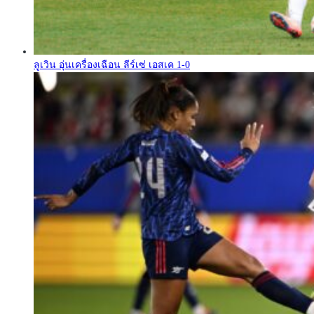
ลูเวิน อุ่นเครื่องเฉือน ลีร์เซ่ เอสเค 1-0