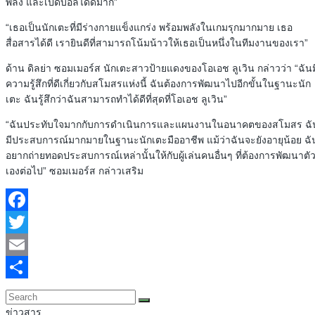
พลัง และเปิดบอลได้ดีมาก”
“เธอเป็นนักเตะที่มีร่างกายแข็งแกร่ง พร้อมพลังในเกมรุกมากมาย เธอ
สื่อสารได้ดี เรายินดีที่สามารถโน้มน้าวให้เธอเป็นหนึ่งในทีมงานของเรา”
ด้าน ดิลย่า ซอมเมอร์ส นักเตะสาวป้ายแดงของโอเอช ลูเวิน กล่าวว่า “ฉันม
ความรู้สึกที่ดีเกี่ยวกับสโมสรแห่งนี้ ฉันต้องการพัฒนาไปอีกขั้นในฐานะนัก
เตะ ฉันรู้สึกว่าฉันสามารถทำได้ดีที่สุดที่โอเอช ลูเวิน”
“ฉันประทับใจมากกับการดำเนินการและแผนงานในอนาคตของสโมสร ฉั
มีประสบการณ์มากมายในฐานะนักเตะมืออาชีพ แม้ว่าฉันจะยังอายุน้อย ฉั
อยากถ่ายทอดประสบการณ์เหล่านั้นให้กับผู้เล่นคนอื่นๆ ที่ต้องการพัฒนาตั
เองต่อไป” ซอมเมอร์ส กล่าวเสริม
Facebook
Twitter
Email
Share
ข่าวสาร