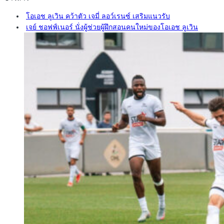
โอเอช ลูเวิน คว้าตัว เจมี่ ลอว์เรนซ์ เสริมแนวรับ
เจย์ ชอฟฟ์เนอร์ นั่งผู้ช่วยผู้ฝึกสอนคนใหม่ของโอเอช ลูเวิน