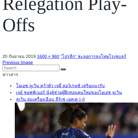
Relegation Play-
Offs
20 กันยายน 2019
1600 × 960
“โปรลีก” ชะลอการลงโทษโรเซแลร์
Previous Image
ข่าวสาร
โอเอช ลูเวิน คว้าตัว เจมี่ ลอว์เรนซ์ เสริมแนวรับ
เจย์ ชอฟฟ์เนอร์ นั่งผู้ช่วยผู้ฝึกสอนคนใหม่ของโอเอช ลูเวิน
ลูเวิน อุ่นเครื่องเฉือน ลีร์เซ่ เอสเค 1-0