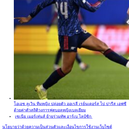
โอเอช ลูเวิน ทีมหญิง ปล่อยตัว ออเรลี เรย์นเดอร์ส ไป ปารีส เอฟซี
ด้วยค่าตัวสถิติวงการฟุตบอลหญิงเบลเยียม
เซเนีย เมอร์เท่นส์ ย้ายร่วมทัพ อาร์เบ ไลป์ซิก
นโยบายว่าด้วยความเป็นส่วนตัวและเงื่อนไขการใช้งานเว็บไซต์