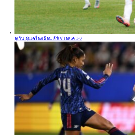
ลูเวิน อุ่นเครื่องเฉือน ลีร์เซ่ เอสเค 1-0