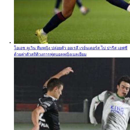
โอเอช ลูเวิน ทีมหญิง ปล่อยตัว ออเรลี เรย์นเดอร์ส ไป ปารีส เอฟซี
ด้วยค่าตัวสถิติวงการฟุตบอลหญิงเบลเยียม