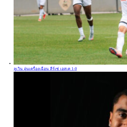
ลูเวิน อุ่นเครื่องเฉือน ลีร์เซ่ เอสเค 1-0