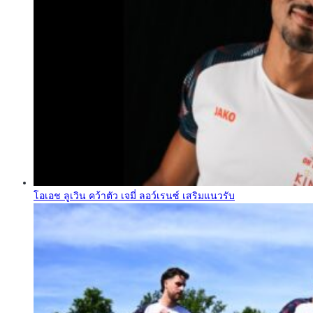
โอเอช ลูเวิน คว้าตัว เจมี่ ลอว์เรนซ์ เสริมแนวรับ