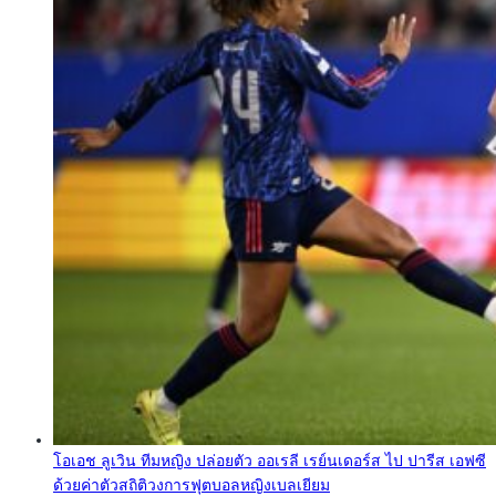
โอเอช ลูเวิน ทีมหญิง ปล่อยตัว ออเรลี เรย์นเดอร์ส ไป ปารีส เอฟซี
ด้วยค่าตัวสถิติวงการฟุตบอลหญิงเบลเยียม