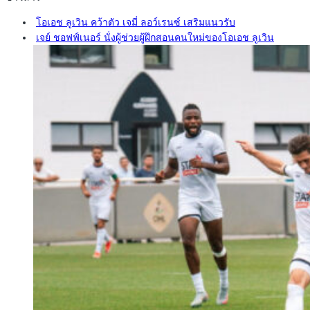
โอเอช ลูเวิน คว้าตัว เจมี่ ลอว์เรนซ์ เสริมแนวรับ
เจย์ ชอฟฟ์เนอร์ นั่งผู้ช่วยผู้ฝึกสอนคนใหม่ของโอเอช ลูเวิน