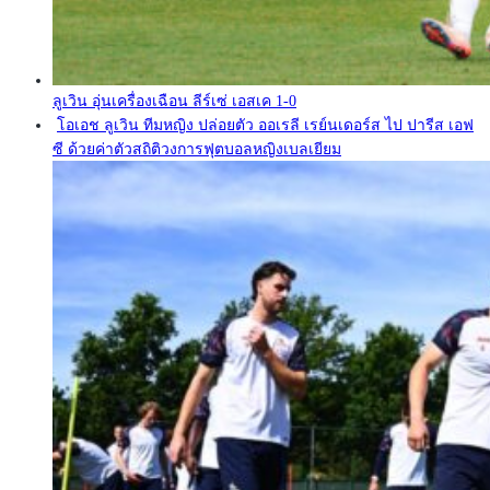
ลูเวิน อุ่นเครื่องเฉือน ลีร์เซ่ เอสเค 1-0
โอเอช ลูเวิน ทีมหญิง ปล่อยตัว ออเรลี เรย์นเดอร์ส ไป ปารีส เอฟ
ซี ด้วยค่าตัวสถิติวงการฟุตบอลหญิงเบลเยียม