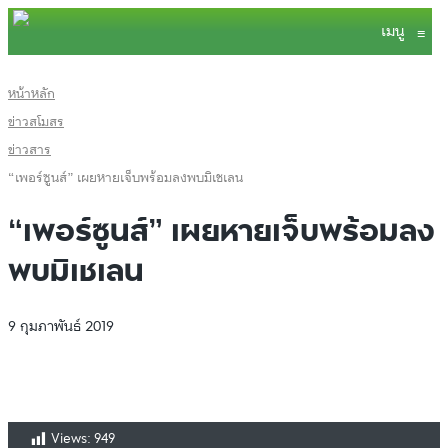
เมนู
≡
หน้าหลัก
ข่าวสโมสร
ข่าวสาร
“เพอร์ซูนส์” เผยหายเจ็บพร้อมลงพบมิเชเลน
“เพอร์ซูนส์” เผยหายเจ็บพร้อมลง
พบมิเชเลน
9 กุมภาพันธ์ 2019
Views:
949