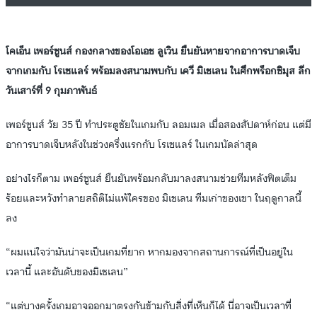
โคเอ็น เพอร์ซูนส์ กองกลางของโอเอช ลูเวิน ยืนยันหายจากอาการบาดเจ็บ
จากเกมกับ โรเซแลร์ พร้อมลงสนามพบกับ เควี มิเชเลน ในศึกพร็อกซิมุส ลีก
วันเสาร์ที่ 9 กุมภาพันธ์
เพอร์ซูนส์ วัย 35 ปี ทำประตูชัยในเกมกับ ลอมเมล เมื่อสองสัปดาห์ก่อน แต่มี
อาการบาดเจ็บหลังในช่วงครึ่งแรกกับ โรเซแลร์ ในเกมนัดล่าสุด
อย่างไรก็ตาม เพอร์ซูนส์ ยืนยันพร้อมกลับมาลงสนามช่วยทีมหลังฟิตเต็ม
ร้อยและหวังทำลายสถิติไม่แพ้ใครของ มิเชเลน ทีมเก่าของเขา ในฤดูกาลนี้
ลง
“ผมแน่ใจว่ามันน่าจะเป็นเกมที่ยาก หากมองจากสถานการณ์ที่เป็นอยู่ใน
เวลานี้ และอันดับของมิเชเลน”
“แต่บางครั้งเกมอาจออกมาตรงกันข้ามกับสิ่งที่เห็นก็ได้ นี่อาจเป็นเวลาที่