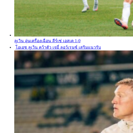
ลูเวิน อุ่นเครื่องเฉือน ลีร์เซ่ เอสเค 1-0
โอเอช ลูเวิน คว้าตัว เจมี่ ลอว์เรนซ์ เสริมแนวรับ