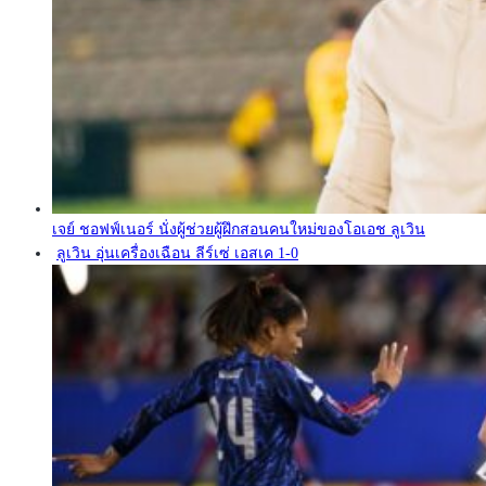
เจย์ ชอฟฟ์เนอร์ นั่งผู้ช่วยผู้ฝึกสอนคนใหม่ของโอเอช ลูเวิน
ลูเวิน อุ่นเครื่องเฉือน ลีร์เซ่ เอสเค 1-0