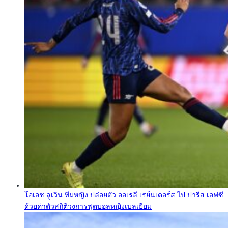
โอเอช ลูเวิน ทีมหญิง ปล่อยตัว ออเรลี เรย์นเดอร์ส ไป ปารีส เอฟซี
ด้วยค่าตัวสถิติวงการฟุตบอลหญิงเบลเยียม