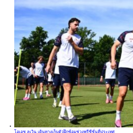
โอเอช ลูเวิน เดินทางเก็บตัวฝึกซ้อมช่วงพรีซีซั่นที่ประเทศ