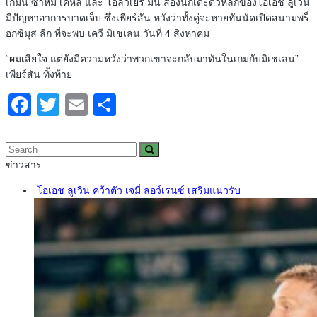
เกมนี้ ซาห์มี่ เคห์ลี่ และ โอลิวิเยร์ มีนี่ สองนักเตะตัวหลักของโอเอช ลูเวิน
มีปัญหาอาการบาดเจ็บ ซึ่งเพียร์สัน หวังว่าทั้งคู่จะหายทันนัดเปิดสนามพร็
อกซิมุส ลีก ที่จะพบ เควี มิเชเลน วันที่ 4 สิงหาคม
“ผมเสียใจ แต่ยังมีความหวังว่าพวกเขาจะกลับมาทันในเกมกับมิเชเลน”
เพียร์สัน ทิ้งท้าย
Facebook
Twitter
Email
Share
ข่าวสาร
โอเอช ลูเวิน คว้าตัว เจมี่ ลอว์เรนซ์ เสริมแนวรับ