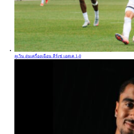
ลูเวิน อุ่นเครื่องเฉือน ลีร์เซ่ เอสเค 1-0