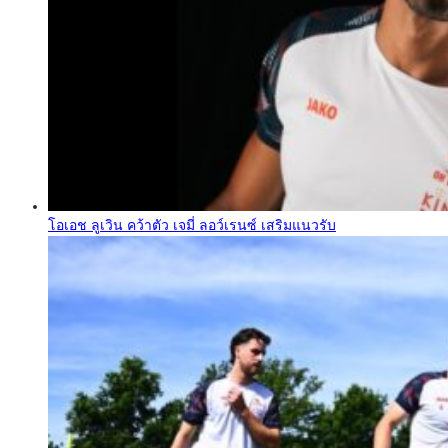
โอเอช ลูเวิน คว้าตัว เจมี่ ลอว์เรนซ์ เสริมแนวรับ