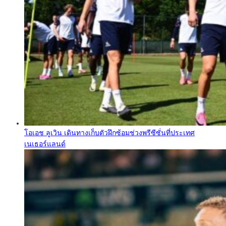
โอเอช ลูเวิน เดินทางเก็บตัวฝึกซ้อมช่วงพรีซีซั่นที่ประเทศ
เนเธอร์แลนด์