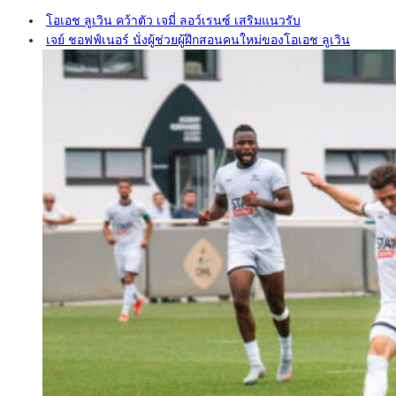
โอเอช ลูเวิน คว้าตัว เจมี่ ลอว์เรนซ์ เสริมแนวรับ
เจย์ ชอฟฟ์เนอร์ นั่งผู้ช่วยผู้ฝึกสอนคนใหม่ของโอเอช ลูเวิน