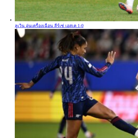
ลูเวิน อุ่นเครื่องเฉือน ลีร์เซ่ เอสเค 1-0