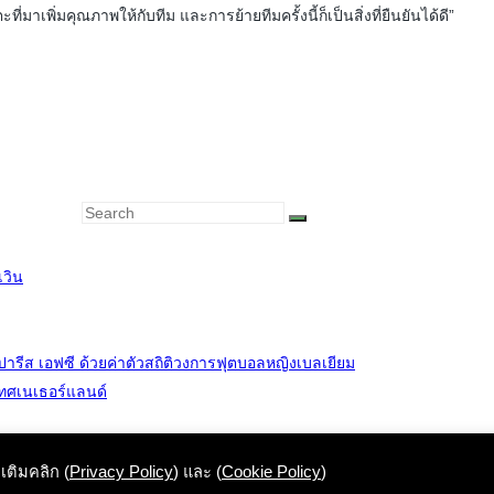
1
มาเพิ่มคุณภาพให้กับทีม และการย้ายทีมครั้งนี้ก็เป็นสิ่งที่ยืนยันได้ดี”
O
H
L
U
-
2
3
O
H
L
ที
ม
เวิน
ห
ญิ
ง
 ปารีส เอฟซี ด้วยค่าตัวสถิติวงการฟุตบอลหญิงเบลเยียม
O
H
ะเทศเนเธอร์แลนด์
L
S
t
o
มเติมคลิก (
Privacy Policy
) และ (
Cookie Policy
)
r