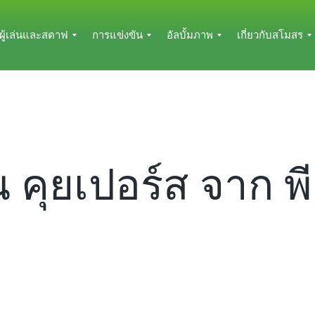
ผู้เล่นและสตาฟ
การแข่งขัน
อัลบั้มภาพ
เกี่ยวกับสโมสร
ผู้
โ
อั
ข้
เ
ป
ล
อ
ล่
ร
บั้
มู
น
แ
ม
ล
ปั
ก
ภ
ส
จ
ร
า
โ
จุ
ม
พ
ม
น คุยเปอร์ส จาก พี
บั
ก
2
ส
น
า
0
ร
ร
2
เ
ที
แ
4
บื้
ม
ข่
/
อ
ส
ง
2
ง
ต
ขั
5
ต้
า
น
น
ฟ
อั
ส
ผ
ล
ข้
โ
ล
บั้
อ
ม
ก
ม
มู