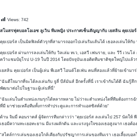
Views:
742
สโมสรฟุตบอลโอเอช ลูเวิน ทีมหญิง ประกาศเซ็นสัญญากับ เยสลิน คุยเปอร์ส 
คุยเปอร์ส เป็นมิดฟิลด์ตัวรุกที่สามารถออกไปเล่นริมเส้นได้ เธอลงเล่นให้กั
คุยเปอร์ส ผ่านการลงเล่นให้กับ วิลเล่ม ทเว, เอสวี เฟนราย, และ วีวี เวน
คว้าแชมป์ยุโรป U-19 ในปี 2014 โดยปัจจุบันเธอติดทีมชาติชุดใหญ่ไปแล้ว
เยสลิน คุยเปอร์ส เป็นผู้เล่น พีเอสวี ไอนด์โฮเฟ่น คนที่สองแล้วที่ย้ายเข้ามาร่
“ฉันดีใจมากที่จะได้ลงเล่นกับ จูลี่ บีส์มันส์ อีกครั้งที่นี่ เราเข้ากันได้ดี
พัฒนาต่อไปในฐานะผู้เล่นที่นี่”
“ฉันเล่นในตำแหน่งเกมรุกได้หลากหลาย ไม่ว่าจะตำแหน่งใดที่ทีมต้องการฉัน 
ที่มี มาช่วยเหลือทีมทั้งการทำประตูและการทำแอสซิสต์ด้วย”
ด้าน จิมมี่ คอนราตส์ ผู้จัดการทีมกล่าวว่า “คุยเปอร์ส ลงเล่นไป 257 นัดใ
เธอมีความทะเยอทะยาน มีแรงผลักดัน และแรงจูงใจของเธอสูงมาก เธอต้
“สไตล์การเล่นของเธอใกล้เคียงกับปรัชญาการเล่นของทีมเรา เธอเลี้ยงบอลได้เ