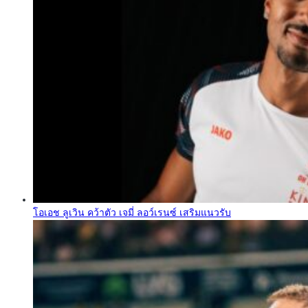
โอเอช ลูเวิน คว้าตัว เจมี่ ลอว์เรนซ์ เสริมแนวรับ