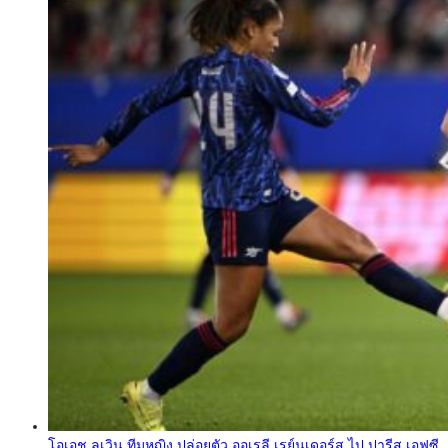
โอเอช ลูเวิน ทีมหญิง ปล่อยตัว ออเรลี เรย์นเดอร์ส ไป ปารีส เอฟซี