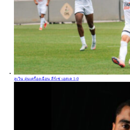
ลูเวิน อุ่นเครื่องเฉือน ลีร์เซ่ เอสเค 1-0