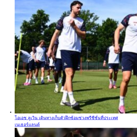
โอเอช ลูเวิน เดินทางเก็บตัวฝึกซ้อมช่วงพรีซีซั่นที่ประเทศ
เนเธอร์แลนด์