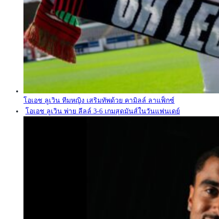
โอเอช ลูเวิน ทีมหญิง เสริมทัพด้วย คามิลล์ ลาแฟ็กซ์
โอเอช ลูเวิน พ่าย ลีลล์ 3-6 เกมสุดมันส์ในวันแฟนเดย์