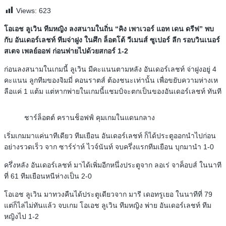
Views:
623
โอเอช ลูเวิน ทีมหญิง ลงสนามในถิ่น “คิง เพาเวอร์ แอท เดน ดรีฟ” พบ
กับ อันเดอร์เลชท์ ทีมจ่าฝูง ในศึก ล็อตโต้ วีเมนส์ ซูเปอร์ ลีก รอบวินเนอร์
สเตจ เพลย์ออฟ ก่อนพ่ายไปด้วยสกอร์ 1-2
ก่อนลงสนามในเกมนี้ ลูเวิน มีคะแนนตามหลัง อันเดอร์เลชท์ จ่าฝูงอยู่ 4
คะแนน ลูกทีมของจิมมี่ คอนราตส์ ต้องชนะเท่านั้น เพื่อขยับความห่างเห
ลือแค่ 1 แต้ม แต่หากพ่ายในเกมนี้แชมป์จะตกเป็นของอันเดอร์เลชท์ ทันที
ชาร์ล็อตต์ ครานช็อฟฟ์ คุมเกมในแดนกลาง
เริ่มเกมมาแค่นาทีเดียว ทีมเยือน อันเดอร์เลชท์​ ก็ได้ประตูออกนำไปก่อน
อย่างรวดเร็ว จาก ซาร์ร่าห์ ไวจ์นันท์ จบครึ่งแรกทีมเยือน บุกมานำ 1-0
ครึ่งหลัง อันเดอร์เลชท์ มาได้เพิ่มอีกหนึ่งประตูจาก ลอเร่ จาค็อบส์ ในนาที
ที่ 61 ทีมเยือนหนีห่างเป็น 2-0
โอเอช ลูเวิน มาทวงคืนได้ประตูเดียวจาก มารี เดอทรูเยอ ในนาทีที่ 79
แต่ก็ไล่ไม่ทันแล้ว จบเกม โอเอช ลูเวิน ทีมหญิง พ่าย อันเดอร์เลชท์ ทีม
หญิงไป 1-2