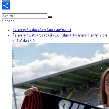
Email
Share
ข่าวสาร
โอเอช ลูเวิน อุ่นเครื่องเฉือน เฟอร์ตง 2-1
โอเอช ลูเวิน ทีมหญิง เปิดหัว แชมเปี้ยนส์ ลีก ด้วยการเอาชนะ บัช
กา โทโปลา 4-0