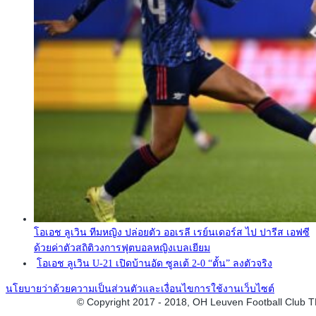
โอเอช ลูเวิน ทีมหญิง ปล่อยตัว ออเรลี เรย์นเดอร์ส ไป ปารีส เอฟซี
ด้วยค่าตัวสถิติวงการฟุตบอลหญิงเบลเยียม
โอเอช ลูเวิน U-21 เปิดบ้านอัด ซูลเต้ 2-0 “ตั้น” ลงตัวจริง
นโยบายว่าด้วยความเป็นส่วนตัวและเงื่อนไขการใช้งานเว็บไซต์
© Copyright 2017 - 2018, OH Leuven Football Club 