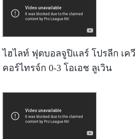
ไฮไลท์ ฟุตบอลจูปิแลร์ โปรลีก เควี
คอร์ไทรจ์ก 0-3 โอเอช ลูเวิน