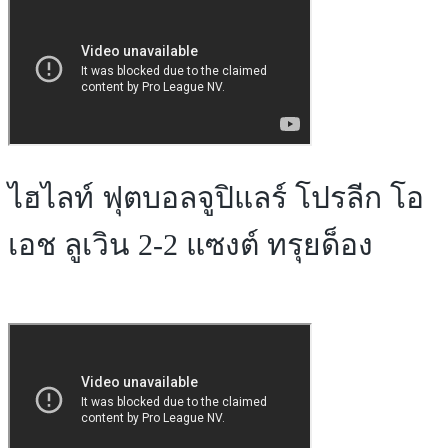
ไฮไลท์ ฟุตบอลจูปิแลร์ โปรลีก โอ
เอช ลูเวิน 2-2 แซงต์ ทรุยด็อง