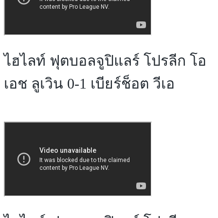
ไฮไลท์ ฟุตบอลจูปิแลร์ โปรลีก โอ
เอช ลูเวิน 0-1 เบียร์ช็อต วีเอ