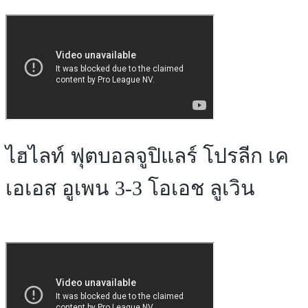
ไฮไลท์ ฟุตบอลจูปิแลร์ โปรลีก เค
เอเอส อูเพน 3-3 โอเอช ลูเวิน