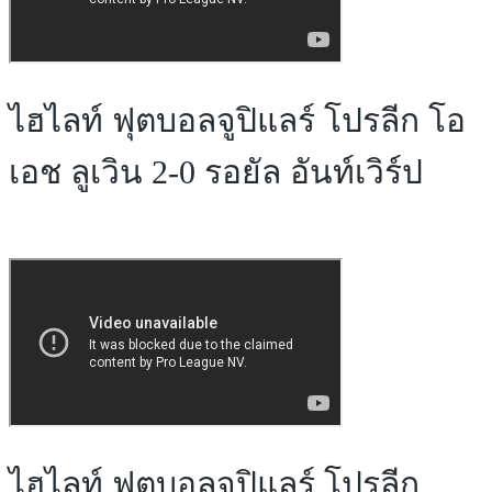
ไฮไลท์ ฟุตบอลจูปิแลร์ โปรลีก โอ
เอช ลูเวิน 2-0 รอยัล อันท์เวิร์ป
ไฮไลท์ ฟุตบอลจูปิแลร์ โปรลีก