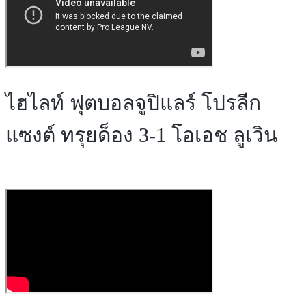
ไฮไลท์ ฟุตบอลจูปิแลร์ โปรลีก
แซงต์ ทรุยด็อง 3-1 โอเอช ลูเวิน