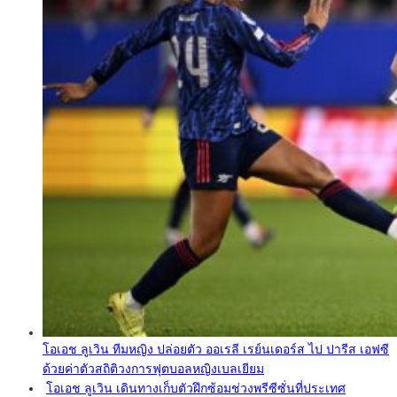
โอเอช ลูเวิน ทีมหญิง ปล่อยตัว ออเรลี เรย์นเดอร์ส ไป ปารีส เอฟซี
ด้วยค่าตัวสถิติวงการฟุตบอลหญิงเบลเยียม
โอเอช ลูเวิน เดินทางเก็บตัวฝึกซ้อมช่วงพรีซีซั่นที่ประเทศ