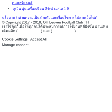
เนเธอร์แลนด์
ลูเวิน อุ่นเครื่องเฉือน ลีร์เซ่ เอสเค 1-0
นโยบายว่าด้วยความเป็นส่วนตัวและเงื่อนไขการใช้งานเว็บไซต์
© Copyright 2017 - 2018, OH Leuven Football Club TH
เราใช้คุ้กกี้เพื่อให้ทุกคนได้ประสบการณ์การใช้งานที่ดียิ่งขึ้น อ่านเพิ่ม
เติมคลิก (
Privacy Policy
) และ (
Cookie Policy
)
Cookie Settings
Accept All
Manage consent