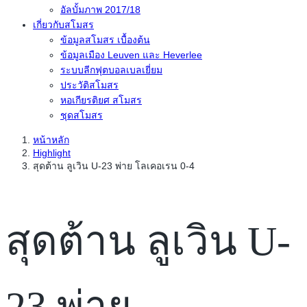
อัลบั้มภาพ 2017/18
เกี่ยวกับสโมสร
ข้อมูลสโมสร เบื้องต้น
ข้อมูลเมือง Leuven และ Heverlee
ระบบลีกฟุตบอลเบลเยี่ยม
ประวัติสโมสร
หอเกียรติยศ สโมสร
ชุดสโมสร
หน้าหลัก
Highlight
สุดต้าน ลูเวิน U-23 พ่าย โลเคอเรน 0-4
สุดต้าน ลูเวิน U-
23 พ่าย