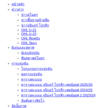
หน้าหลัก
ข่าวสาร
ข่าวสโมสร
ข่าวซื้อขาย/ย้ายทีม
ข่าวจูปิแลร์ โปรลีก
OHL U-21
OHL U-23
OHL ทีมหญิง
OHL Story
ผู้เล่นและสตาฟ
ผู้เล่นปัจจุบัน
ทีมสตาฟสโมสร
การแข่งขัน
โปรแกรมการแข่งขัน
ผลการแข่งขัน
ตารางคะแนน
ตารางคะแนน จูปิแลร์ โปรลีก เพลย์ออฟ 2025/26
ตารางคะแนน จูปิแลร์ โปรลีก เพลย์ออฟ 2024/25
ตารางคะแนน จูปิแลร์ โปรลีก เพลย์ออฟ 2 2023/24
อันดับดาวซัลโว
อัลบั้มภาพ