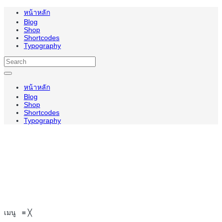
หน้าหลัก
Blog
Shop
Shortcodes
Typography
หน้าหลัก
Blog
Shop
Shortcodes
Typography
เมนู
≡
╳