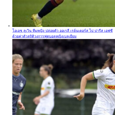
โอเอช ลูเวิน ทีมหญิง ปล่อยตัว ออเรลี เรย์นเดอร์ส ไป ปารีส เอฟซี
ด้วยค่าตัวสถิติวงการฟุตบอลหญิงเบลเยียม