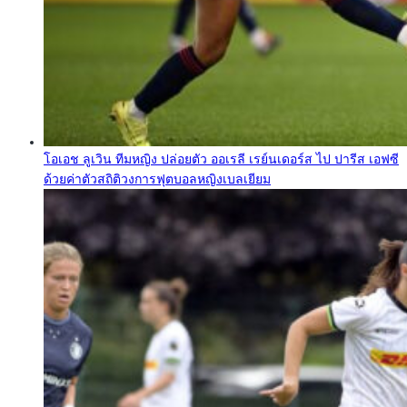
โอเอช ลูเวิน ทีมหญิง ปล่อยตัว ออเรลี เรย์นเดอร์ส ไป ปารีส เอฟซี
ด้วยค่าตัวสถิติวงการฟุตบอลหญิงเบลเยียม