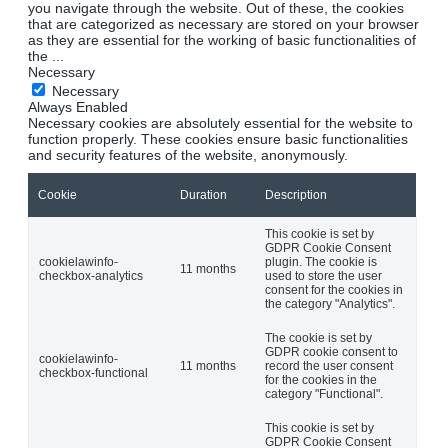
you navigate through the website. Out of these, the cookies
that are categorized as necessary are stored on your browser
as they are essential for the working of basic functionalities of
the
...
Necessary
Necessary
Always Enabled
Necessary cookies are absolutely essential for the website to
function properly. These cookies ensure basic functionalities
and security features of the website, anonymously.
Cookie
Duration
Description
This cookie is set by
GDPR Cookie Consent
cookielawinfo-
plugin. The cookie is
11 months
checkbox-analytics
used to store the user
consent for the cookies in
the category "Analytics".
The cookie is set by
GDPR cookie consent to
cookielawinfo-
11 months
record the user consent
checkbox-functional
for the cookies in the
category "Functional".
This cookie is set by
GDPR Cookie Consent