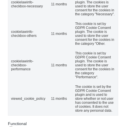
cookielawinfo-
plugin. The cookies is
11 months
checkbox-necessary
used to store the user
consent for the cookies in
the category "Necessary".
This cookie is set by
GDPR Cookie Consent
cookielawinfo-
plugin. The cookie is
11 months
checkbox-others
used to store the user
consent for the cookies in
the category "Other.
This cookie is set by
GDPR Cookie Consent
cookielawinfo-
plugin. The cookie is
checkbox-
11 months
used to store the user
performance
consent for the cookies in
the category
"Performance".
The cookie is set by the
GDPR Cookie Consent
plugin and is used to
viewed_cookie_policy
11 months
store whether or not user
has consented to the use
of cookies. It does not
store any personal data.
Functional