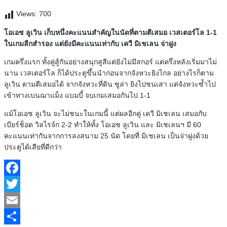
Views:
700
โอเอช ลูเวิน เก็บหนึ่งคะแนนสำคัญในนัดที่ตามตีเสมอ เวสเตอร์โล 1-1
ในเกมลีกสำรอง แต่ยังมีคะแนนเท่ากับ เควี มิเชเลน จ่าฝูง
เกมครึ่งแรก ทั้งคู่สู้กันอย่างสนุกสูสีแต่ยังไม่มีสกอร์ แต่ครึ่งหลังเริ่มมาไม่
นาน เวสเตอร์โล ก็ได้ประตูขึ้นนำก่อนจากจังหวะยิงไกล อย่างไรก็ตาม
ลูเวิน ตามตีเสมอได้ จากจังหวะที่ดิน ซูล่า ยิงไปชนเสา แต่จังหวะซ้ำไป
เข้าทางเบนฌาแม็ง แบมบี้ จบเกมเสมอกันไป 1-1
แม้โอเอช ลูเวิน จะไม่ชนะในเกมนี้ แต่ผลอีกคู่ เควี มิเชเลน เสมอกับ
เบียร์ช็อต วิลไรจ์ก 2-2 ทำให้ทั้ง โอเอช ลูเวิน และ มิเชเลนฯ มี 60
คะแนนเท่ากันจากการลงสนาม 25 นัด โดยที่ มิเชเลน เป็นจ่าฝูงด้วย
ประตูได้เสียที่ดีกว่า
Facebook
Twitter
Email