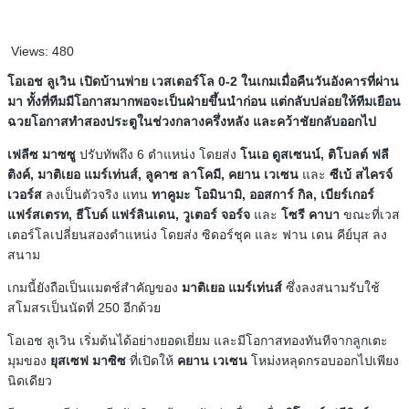
Views:
480
โอเอช ลูเวิน เปิดบ้านพ่าย เวสเตอร์โล 0-2 ในเกมเมื่อคืนวันอังคารที่ผ่าน
มา ทั้งที่ทีมมีโอกาสมากพอจะเป็นฝ่ายขึ้นนำก่อน แต่กลับปล่อยให้ทีมเยือน
ฉวยโอกาสทำสองประตูในช่วงกลางครึ่งหลัง และคว้าชัยกลับออกไป
เฟลีซ มาซซู
ปรับทัพถึง 6 ตำแหน่ง โดยส่ง
โนเอ ดูสเซนน์, ติโบลต์ ฟลี
ติงค์, มาติเยอ แมร์เท่นส์, ลูคาซ ลาโคมี, คยาน เวเซน
และ
ซีเบ้ สไครจ์
เวอร์ส
ลงเป็นตัวจริง แทน
ทาคูมะ โอมินามิ, ออสการ์ กิล, เบียร์เกอร์
แฟร์สเตรท, ธีโบด์ แฟร์ลินเดน, วูเตอร์ จอร์จ
และ
โซรี คาบา
ขณะที่เวส
เตอร์โลเปลี่ยนสองตำแหน่ง โดยส่ง ซิดอร์ชุค และ ฟาน เดน คีย์บุส ลง
สนาม
เกมนี้ยังถือเป็นแมตช์สำคัญของ
มาติเยอ แมร์เท่นส์
ซึ่งลงสนามรับใช้
สโมสรเป็นนัดที่ 250 อีกด้วย
โอเอช ลูเวิน เริ่มต้นได้อย่างยอดเยี่ยม และมีโอกาสทองทันทีจากลูกเตะ
มุมของ
ยุสเซฟ มาซิซ
ที่เปิดให้
คยาน เวเซน
โหม่งหลุดกรอบออกไปเพียง
นิดเดียว