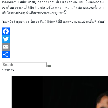
หลังจบเกม
เฟลีซ มาซซู
กล่าวว่า “วันนี้เราเสียสามคะแนนในสองกรอบ
เขตโทษ เราเล่นได้ดีกว่าเวสเตอร์โล แต่จากความผิดพลาดสองครั้ง เรา
เสียไปสองประตู นั่นคือภาพรวมของฤดูกาลนี้”
“ผมหวังว่าทุกคนจะเห็นว่า ทีมมีทัศนคติที่ดี และพยายามอย่างเต็มที่เสมอ”
Facebook
Twitter
Email
Share
ข่าวสาร