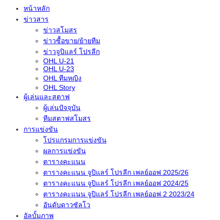
หน้าหลัก
ข่าวสาร
ข่าวสโมสร
ข่าวซื้อขาย/ย้ายทีม
ข่าวจูปิแลร์ โปรลีก
OHL U-21
OHL U-23
OHL ทีมหญิง
OHL Story
ผู้เล่นและสตาฟ
ผู้เล่นปัจจุบัน
ทีมสตาฟสโมสร
การแข่งขัน
โปรแกรมการแข่งขัน
ผลการแข่งขัน
ตารางคะแนน
ตารางคะแนน จูปิแลร์ โปรลีก เพลย์ออฟ 2025/26
ตารางคะแนน จูปิแลร์ โปรลีก เพลย์ออฟ 2024/25
ตารางคะแนน จูปิแลร์ โปรลีก เพลย์ออฟ 2 2023/24
อันดับดาวซัลโว
อัลบั้มภาพ