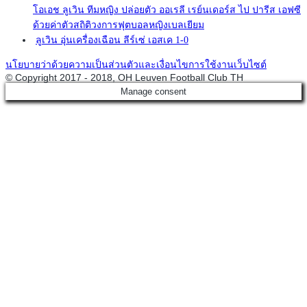
โอเอช ลูเวิน ทีมหญิง ปล่อยตัว ออเรลี เรย์นเดอร์ส ไป ปารีส เอฟซี
ด้วยค่าตัวสถิติวงการฟุตบอลหญิงเบลเยียม
ลูเวิน อุ่นเครื่องเฉือน ลีร์เซ่ เอสเค 1-0
นโยบายว่าด้วยความเป็นส่วนตัวและเงื่อนไขการใช้งานเว็บไซต์
© Copyright 2017 - 2018, OH Leuven Football Club TH
Manage consent