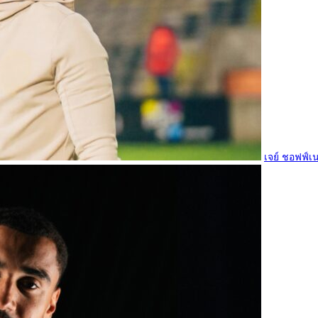
เจย์ ชอฟฟ์เน