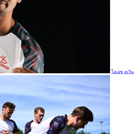
โอเอช ลูเวิน