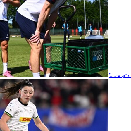
โอเอช ลูเวิน