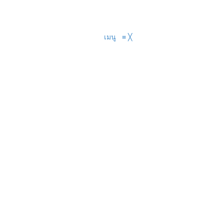
เมนู
≡
╳