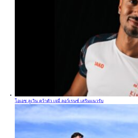
โอเอช ลูเวิน คว้าตัว เจมี่ ลอว์เรนซ์ เสริมแนวรับ