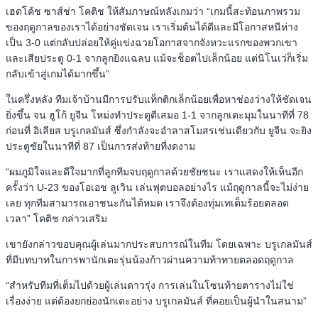
เฮดโค้ช ซาส์ช่า โคติช ให้สัมภาษณ์หลังเกมว่า “เกมนี้สะท้อนภาพรวม
ของฤดูกาลของเราได้อย่างชัดเจน เราเริ่มต้นได้ดีและมีโอกาสหนีห่าง
เป็น 3-0 แต่กลับปล่อยให้คู่แข่งฉวยโอกาสจากจังหวะแรกของพวกเขา
และเสียประตู 0-1 จากลูกยิงแฉลบ แม้จะช็อตไปเล็กน้อย แต่นิโนเว่ก็เริ่ม
กลับเข้าสู่เกมได้มากขึ้น”
ในครึ่งหลัง ทีมเจ้าบ้านมีการปรับแท็กติกเล็กน้อยเพื่อหาช่องว่างให้ชัดเจน
ยิ่งขึ้น จน ฮูโก้ ยูจีน โหม่งทำประตูตีเสมอ 1-1 จากลูกเตะมุมในนาทีที่ 78
ก่อนที่ อิเลียส บรูเกลมันส์ ซึ่งกำลังจะอำลาสโมสรเช่นเดียวกับ ยูจีน จะยิง
ประตูชัยในนาทีที่ 87 เป็นการส่งท้ายที่งดงาม
“ผมภูมิใจและดีใจมากที่ลูกทีมจบฤดูกาลด้วยชัยชนะ เราแสดงให้เห็นอีก
ครั้งว่า U-23 ของโอเอช ลูเวิน เล่นฟุตบอลอย่างไร แม้ฤดูกาลนี้จะไม่ง่าย
เลย ทุกทีมสามารถเอาชนะกันได้หมด เราจึงต้องทุ่มเทเต็มร้อยตลอด
เวลา” โคติช กล่าวเสริม
เขายังกล่าวขอบคุณผู้เล่นมากประสบการณ์ในทีม โดยเฉพาะ บรูเกลมันส์
ที่มีบทบาทในการพานักเตะรุ่นน้องก้าวผ่านความท้าทายตลอดฤดูกาล
“สำหรับทีมที่เต็มไปด้วยผู้เล่นดาวรุ่ง การเล่นในโซนท้ายตารางไม่ใช่
เรื่องง่าย แต่ต้องยกย่องนักเตะอย่าง บรูเกลมันส์ ที่คอยเป็นผู้นำในสนาม”