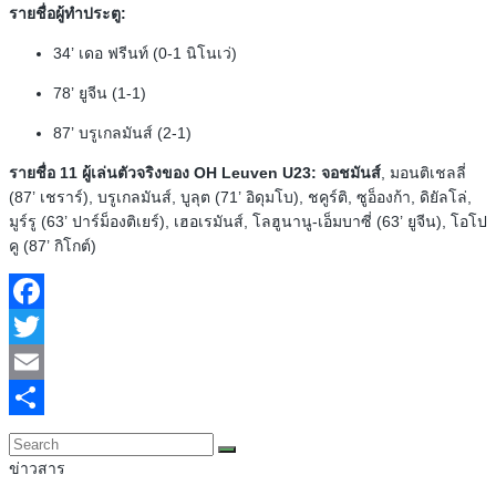
รายชื่อผู้ทำประตู:
34’ เดอ ฟรีนท์ (0-1 นิโนเว่)
78’ ยูจีน (1-1)
87’ บรูเกลมันส์ (2-1)
รายชื่อ 11 ผู้เล่นตัวจริงของ OH Leuven U23: จอช
มันส์
, มอนติเชลลี่
(87’ เชราร์), บรูเกลมันส์, บูลุต (71’ อิดุมโบ), ชคูร์ติ, ซูอ็องก้า, ดิยัลโล่,
มูร์รู (63’ ปาร์ม็องติเยร์), เฮอเรมันส์, โลฮูนานู-เอ็มบาซี่ (63’ ยูจีน), โอโป
คู (87’ กิโกต์)
Facebook
Twitter
Email
Share
ข่าวสาร