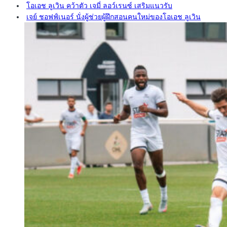
โอเอช ลูเวิน คว้าตัว เจมี่ ลอว์เรนซ์ เสริมแนวรับ
เจย์ ชอฟฟ์เนอร์ นั่งผู้ช่วยผู้ฝึกสอนคนใหม่ของโอเอช ลูเวิน