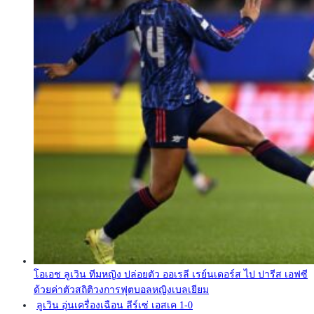
โอเอช ลูเวิน ทีมหญิง ปล่อยตัว ออเรลี เรย์นเดอร์ส ไป ปารีส เอฟซี
ด้วยค่าตัวสถิติวงการฟุตบอลหญิงเบลเยียม
ลูเวิน อุ่นเครื่องเฉือน ลีร์เซ่ เอสเค 1-0