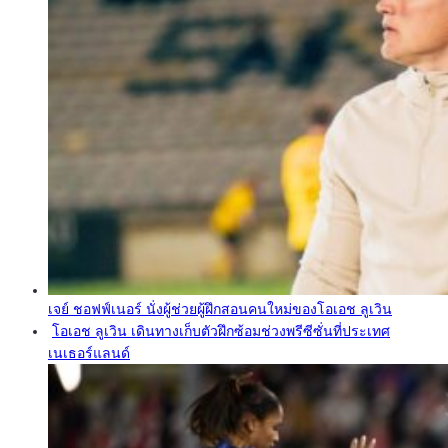
เจย์ ชอฟฟ์เนอร์ นั่งผู้ช่วยผู้ฝึกสอนคนใหม่ของโอเอช ลูเวิน
โอเอช ลูเวิน เดินทางเก็บตัวฝึกซ้อมช่วงพรีซีซั่นที่ประเทศ
เนเธอร์แลนด์