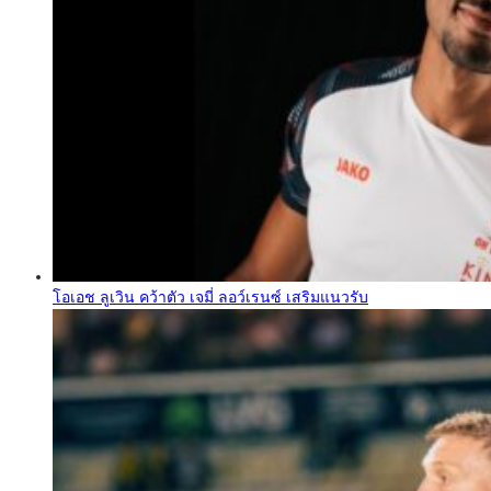
โอเอช ลูเวิน คว้าตัว เจมี่ ลอว์เรนซ์ เสริมแนวรับ