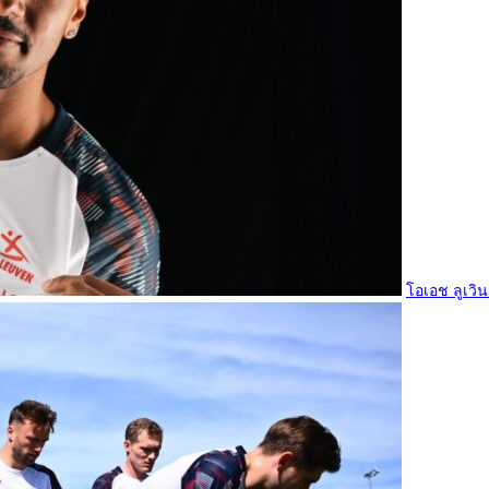
โอเอช ลูเวิน