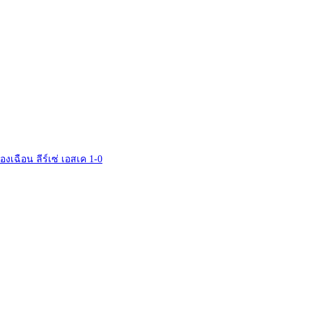
รื่องเฉือน ลีร์เซ่ เอสเค 1-0