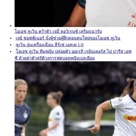
โอเอช ลูเวิน คว้าตัว เจมี่ ลอว์เรนซ์ เสริมแนวรับ
เจย์ ชอฟฟ์เนอร์ นั่งผู้ช่วยผู้ฝึกสอนคนใหม่ของโอเอช ลูเวิน
ลูเวิน อุ่นเครื่องเฉือน ลีร์เซ่ เอสเค 1-0
โอเอช ลูเวิน ทีมหญิง ปล่อยตัว ออเรลี เรย์นเดอร์ส ไป ปารีส เอฟ
ซี ด้วยค่าตัวสถิติวงการฟุตบอลหญิงเบลเยียม