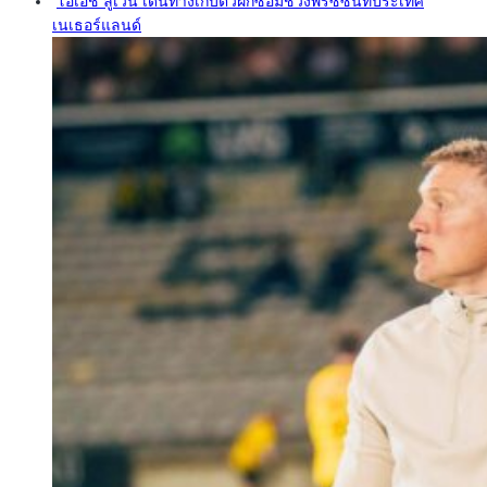
โอเอช ลูเวิน เดินทางเก็บตัวฝึกซ้อมช่วงพรีซีซั่นที่ประเทศ
เนเธอร์แลนด์