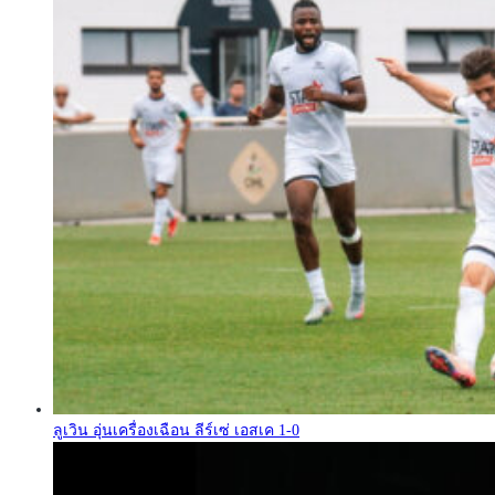
ลูเวิน อุ่นเครื่องเฉือน ลีร์เซ่ เอสเค 1-0