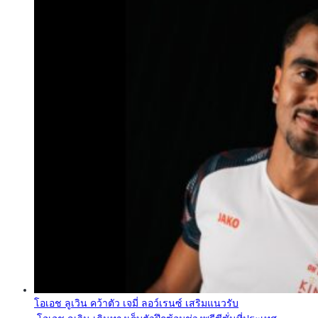
โอเอช ลูเวิน คว้าตัว เจมี่ ลอว์เรนซ์ เสริมแนวรับ